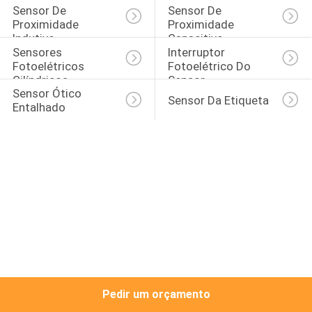
CONTROLE
Sensor De 
Sensor De 
Proximidade 
Proximidade 
DA
Indutivo
Capacitivo
Sensores 
Interruptor 
QUALIDADE
Fotoelétricos 
Fotoelétrico Do 
Cilíndricos
Sensor
Sensor Ótico 
CONTACTE-
Sensor Da Etiqueta
Entalhado
NOS
NOTÍCIA
PEÇA
UMAS
CITAÇÕES
Pedir um orçamento
MAPA