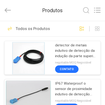
da
automatização
industrial
Produtos
fornecedor.
Copyright
©
2019
-
CASA
20
2024
industrial-
Todos os Produtos
automationsensors.com.
Sensores da
All
Rights
PRODUTOS
Reserved.
automatização
detector de metais
indutivo de detecção da
industrial
SOBRE
indução da parte superior
NÓS
do sensor de posição
negotiable MOQ:Negociável
12-24VDC de 4mm
CONTATO
26
EXCURSÃO
Sensor da fibra
IP67 Waterproof o
DA
sensor de proximidade
FÁBRICA
óptica
indutivo de detecção
PNP de 5mm NC
negotiable MOQ:Negociável