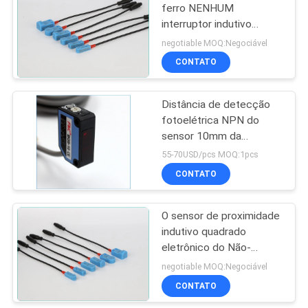
ferro NENHUM
interruptor indutivo
22
retangular 12VDC do
negotiable MOQ:Negociável
sensor do sensor de
Sensor ótico
CONTATO
posição
entalhado
Distância de detecção
fotoelétrica NPN do
sensor 10mm da
supressão do fundo
55-70USD/pcs MOQ:1pcs
BGS-10
CONTATO
21
O sensor de proximidade
Sensor da etiqueta
indutivo quadrado
eletrônico do Não-
contato detecta o metal
negotiable MOQ:Negociável
NPN NENHUM NC
CONTATO