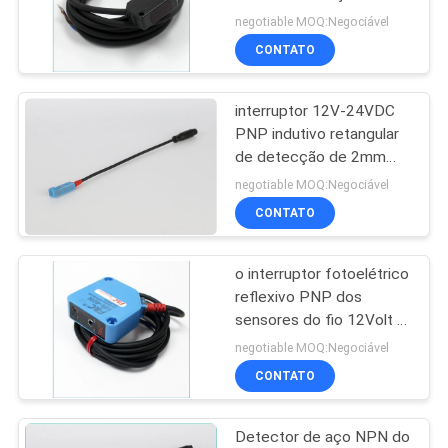
compacto prende o
negotiable MOQ:Negociável
transdutor ajustável de
CONTATO
PNP
20
Sensores
interruptor 12V-24VDC
PNP indutivo retangular
fotoelétricos
de detecção de 2mm
impermeável NENHUM
cilíndricos
negotiable MOQ:Negociável
CONTATO
o interruptor fotoelétrico
26
reflexivo PNP dos
interruptor
sensores do fio 12Volt 4
difunde o sensor
negotiable MOQ:Negociável
fotoelétrico do
quadrado
CONTATO
sensor
Detector de aço NPN do