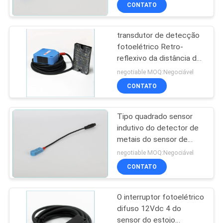
normalmente aberto
CONTROLE
CONTATO
DA
transdutor de detecção
QUALIDADE
35
fotoelétrico Retro-
reflexivo da distância do
Sensor de
CONTACTE-
interruptor 4m do sensor
negotiable MOQ:Negociável
proximidade
12Vdc
NOS
CONTATO
indutivo
Tipo quadrado sensor
PEÇA
indutivo do detector de
UMAS
metais do sensor de
27
proximidade do sentido
CITAÇÕES
negotiable MOQ:Negociável
vertical de 2mm
Sensor de
CONTATO
NOTÍCIA
proximidade
O interruptor fotoelétrico
capacitivo
difuso 12Vdc 4 do
sensor do estojo