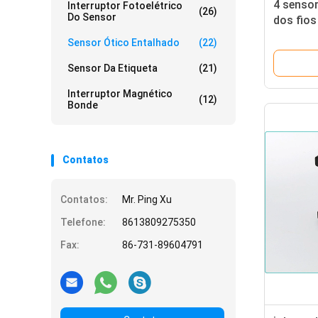
4 senso
Interruptor Fotoelétrico
(26)
Do Sensor
dos fio
interrup
Sensor Ótico Entalhado
(22)
Sensor Da Etiqueta
(21)
Interruptor Magnético
(12)
Bonde
Contatos
Contatos:
Mr. Ping Xu
Telefone:
8613809275350
Fax:
86-731-89604791