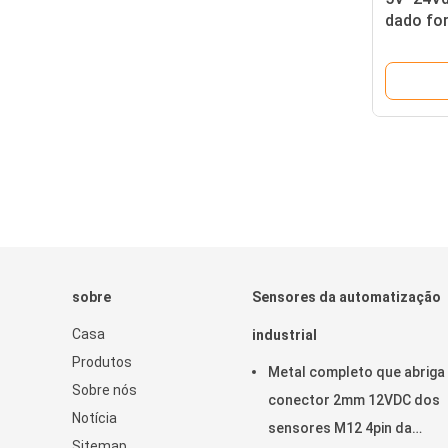
dado fo
ótico d
Photomi
sobre
Sensores da automatização
Casa
industrial
Produtos
Metal completo que abriga
Sobre nós
conector 2mm 12VDC dos
Notícia
sensores M12 4pin da
Sitemap