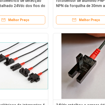
otoelétrico de detecção
fotosensor de alumínio PNP
talhado 24Vdc dos fios do
NPN da forquilha de 30mm a
5mm NPN PNP 4 micro
do interruptor reflexivo do f
Melhor Preço
Melhor Preço