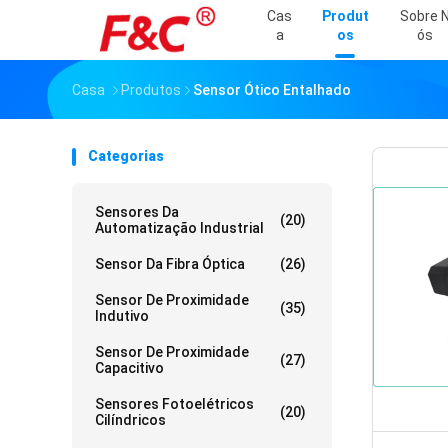
Cas
Produt
Sobre 
A
Os
Ós
Casa
Produtos
Sensor Ótico Entalhado
Categorias
Sensores Da
(20)
Automatização Industrial
Sensor Da Fibra Óptica
(26)
Sensor De Proximidade
(35)
Indutivo
Sensor De Proximidade
(27)
Capacitivo
Sensores Fotoelétricos
(20)
Cilíndricos