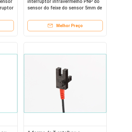
sensor
interruptor infravermelho PNP do
ruptor
sensor do feixe do sensor 5mm de
o 15mm
Photolectric da forquilha de 5V
12V 24V 4-Wire
Melhor Preço