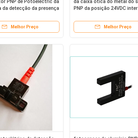
tor PNP de Potoelectric da
da caixa ótica do metal do 
a da detecção da presença
PNP da posição 24VDC inter
ura de 12Volt 50mm
fotoelétrico entalhado us
M
Melhor Preço
Melhor Preço