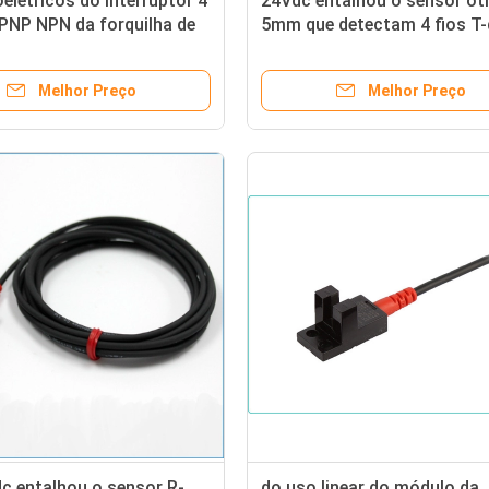
oelétricos do interruptor 4
24Vdc entalhou o sensor ót
 PNP NPN da forquilha de
5mm que detectam 4 fios T-
cro
forma ao micro fotosensor
Melhor Preço
Melhor Preço
c entalhou o sensor R-
do uso linear do módulo da