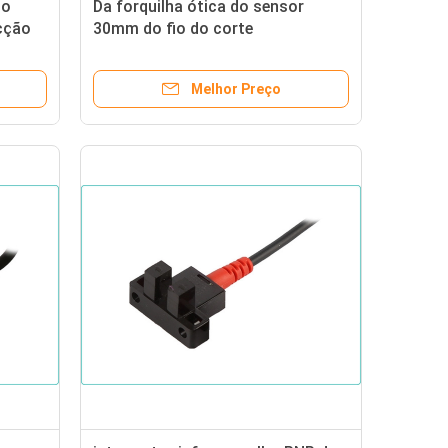
 o
Da forquilha ótica do sensor
ecção
30mm do fio do corte
tor
comprimento livre interruptor
fotoelétrico entalhado
Melhor Preço