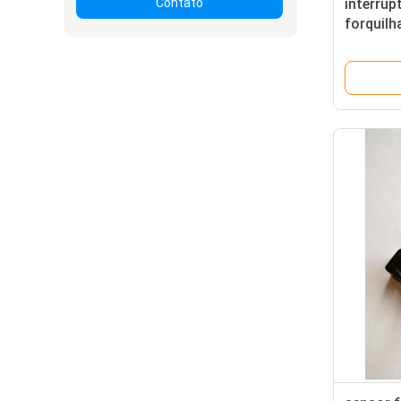
Contato
interrup
forquilh
da larg
NENHU