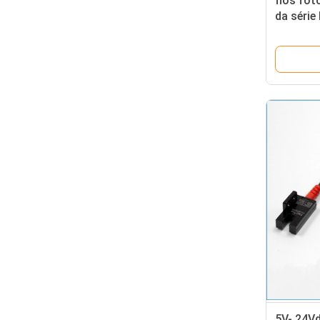
fios fot
da série
5mm mi
5V- 24Vd