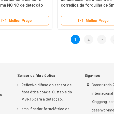
rma NO.NC de detecção
corrediça da forquilha de 
o sensor 5mm NPN
interruptor fotoelétrico PN
cro
NENHUM NC 12VDC
Melhor Preço
Melhor Preço
1
2
>
Sensor da fibra óptica
Siga-nos
Reflexivo difuso do sensor de
Construindo 2
fibra ótica coaxial Cuttable do
internaciona
 o
M3 R15 para a detecção
Xinggong, zo
pequena do objeto
amplificador fotoelétrico da
desenvolvimen