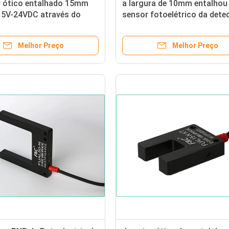
r ótico entalhado 15mm
a largura de 10mm entalhou
s 5V-24VDC através do
sensor fotoelétrico da det
tor fotoelétrico do feixe
do Através-feixe do interrup
ótico
Melhor Preço
Melhor Preço