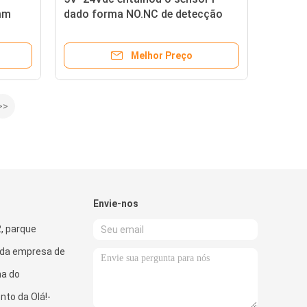
5mm
dado forma NO.NC de detecção
P
ótico do sensor 5mm NPN
Photomicro
Melhor Preço
>>
Envie-nos
, parque
l da empresa de
na do
to da Olá!-