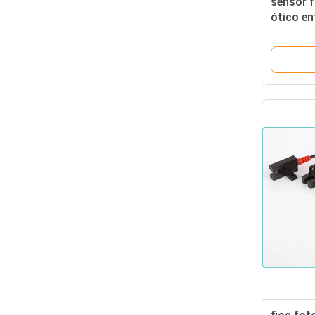
sensor f
ótico en
sensor 