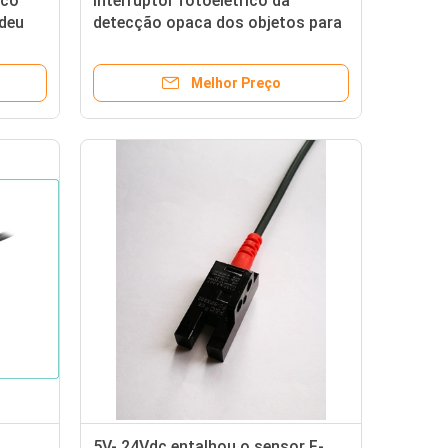
ico
Interruptor fotoelétrico da
deu
detecção opaca dos objetos para
os módulos lineares
Melhor Preço
5V- 24Vdc entalhou o sensor F-