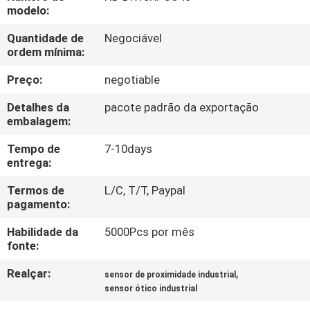
CONTROLE
modelo:
DA
Quantidade de
Negociável
ordem mínima:
QUALIDADE
Preço:
negotiable
CONTACTE-
Detalhes da
pacote padrão da exportação
NOS
embalagem:
Tempo de
7-10days
entrega:
PEÇA
UMAS
Termos de
L/C, T/T, Paypal
pagamento:
CITAÇÕES
Habilidade da
5000Pcs por mês
fonte:
NOTÍCIA
Realçar:
,
sensor de proximidade industrial
sensor ótico industrial