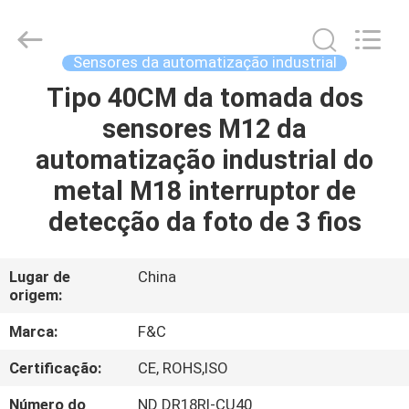
da
automatização
industrial
fornecedor.
Copyright
Sensores da automatização industrial
©
2019
-
Tipo 40CM da tomada dos
CASA
2025
industrial-
sensores M12 da
automationsensors.com.
All
Rights
PRODUTOS
automatização industrial do
Reserved.
metal M18 interruptor de
SOBRE
detecção da foto de 3 fios
NÓS
Lugar de
China
origem:
EXCURSÃO
DA
Marca:
F&C
FÁBRICA
Certificação:
CE, ROHS,ISO
Número do
ND DR18RI-CU40