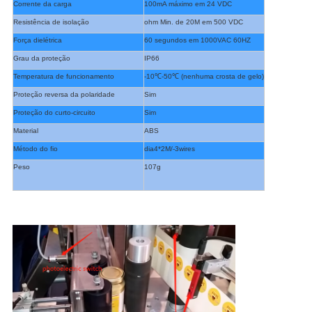
Corrente da carga
100mA máximo em 24 VDC
Resistência de isolação
ohm Min. de 20M em 500 VDC
Força dielétrica
60 segundos em 1000VAC 60HZ
Grau da proteção
IP66
Temperatura de funcionamento
-10℃-50℃ (nenhuma crosta de gelo)
Proteção reversa da polaridade
Sim
Proteção do curto-circuito
Sim
Material
ABS
Método do fio
dia4*2M/-3wires
Peso
107g