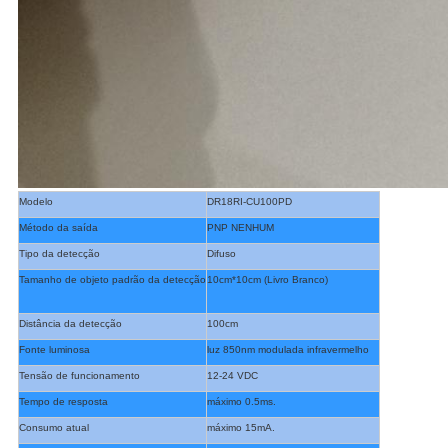
Modelo
DR18RI-CU100PD
Método da saída
PNP NENHUM
Tipo da detecção
Difuso
Tamanho de objeto padrão da detecção
10cm*10cm (Livro Branco)
Distância da detecção
100cm
Fonte luminosa
luz 850nm modulada infravermelho
Tensão de funcionamento
12-24 VDC
Tempo de resposta
máximo 0.5ms.
Consumo atual
máximo 15mA.