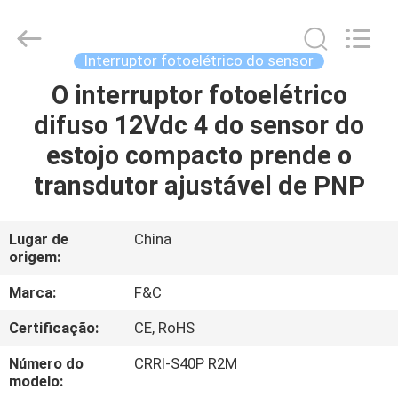
da
automatização
industrial
supplier.
Copyright
Interruptor fotoelétrico do sensor
©
2019
-
O interruptor fotoelétrico
CASA
2025
F&C
difuso 12Vdc 4 do sensor do
Sensing
Technology
(Hunan)
PRODUTOS
estojo compacto prende o
Co.,Ltd.
All
Rights
transdutor ajustável de PNP
Reserved.
SOBRE
NÓS
Lugar de
China
origem:
EXCURSÃO
Marca:
F&C
DA
Certificação:
CE, RoHS
FÁBRICA
Número do
CRRI-S40P R2M
modelo: