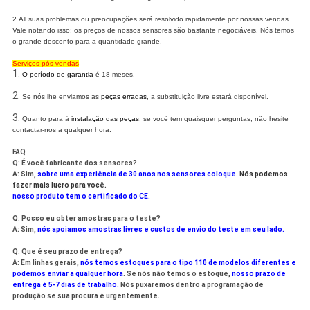
2.All suas problemas ou preocupações será resolvido rapidamente por nossas vendas.
Vale notando isso; os preços de nossos sensores são bastante negociáveis. Nós temos
o grande desconto para a quantidade grande.
Serviços pós-vendas
1.
O período de garantia
é 18 meses.
2.
Se nós lhe enviamos as
peças erradas
, a substituição livre estará disponível.
3.
Quanto para à
instalação das peças
, se você tem quaisquer perguntas, não hesite
contactar-nos a qualquer hora.
FAQ
Q: É você fabricante dos sensores?
A: Sim,
sobre uma experiência de 30 anos nos sensores coloque.
Nós podemos
fazer mais lucro para você.
nosso produto tem o certificado do CE.
Q: Posso eu obter amostras para o teste?
A: Sim,
nós apoiamos amostras livres e custos de envio do teste em seu lado.
Q: Que é seu prazo de entrega?
A: Em linhas gerais,
nós temos estoques para o tipo 110 de modelos diferentes e
podemos enviar a qualquer hora
. Se nós não temos o estoque,
nosso prazo de
entrega é 5-7 dias de trabalho.
Nós puxaremos dentro a programação de
produção se sua procura é urgentemente.