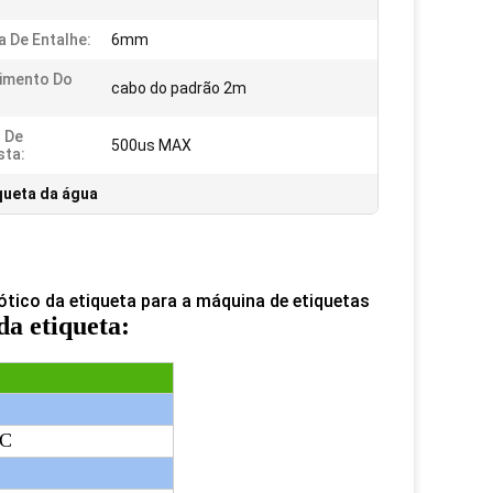
a De Entalhe:
6mm
imento Do
cabo do padrão 2m
 De
500us MAX
sta:
queta da água
ótico da etiqueta para a máquina de etiquetas
da etiqueta:
C