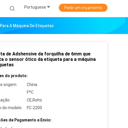
Portuguese
a
Pedir um orçamento
 Para A Máquina De Etiquetas
eta de Adshensive da forquilha de 6mm que
ta o sensor ótico da etiqueta para a máquina
iquetas
es do produto:
de origem:
China
F*C
cação:
CE,Rohs
 do modelo:
FC-2200
ões de Pagamento e Envio: