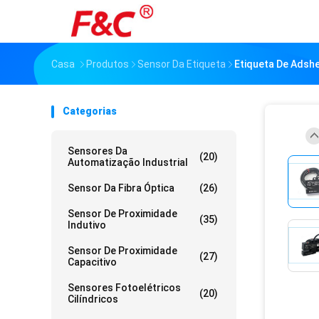
Casa
Produtos
Sensor Da Etiqueta
Etiqueta De Adshe
Categorias
Sensores Da
(20)
Automatização Industrial
Sensor Da Fibra Óptica
(26)
Sensor De Proximidade
(35)
Indutivo
Sensor De Proximidade
(27)
Capacitivo
Sensores Fotoelétricos
(20)
Cilíndricos