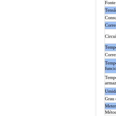
Fonte
Tensã
Consu
Corre
Circu
Tempo
Corre
Tempe
funci
Tempe
arma
Umida
Grau 
Meter
Métod