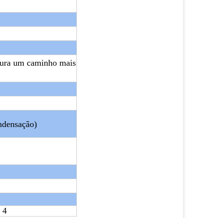
ocura um caminho mais
densação)
 4