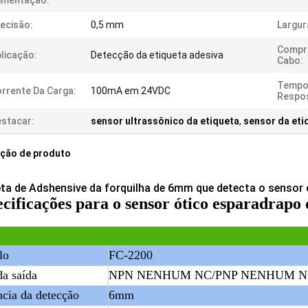
imentação:
ecisão:
0,5 mm
Largur
Compr
licação:
Detecção da etiqueta adesiva
Cabo:
Tempo
rrente Da Carga:
100mA em 24VDC
Respo
stacar:
sensor ultrassônico da etiqueta
,
sensor da eti
ição de produto
eta de Adshensive da forquilha de 6mm que detecta o sensor 
cificações para o sensor ótico esparadrapo 
lo
FC-2200
da saída
NPN NENHUM NC/PNP NENHUM N
ncia da detecção
6mm