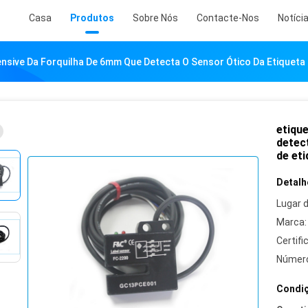
Casa
Produtos
Sobre Nós
Contacte-Nos
Notíci
nsive Da Forquilha De 6mm Que Detecta O Sensor Ótico Da Etiqueta
etiqu
detec
de et
Detalh
Lugar 
Marca:
Certifi
Número
Condiç