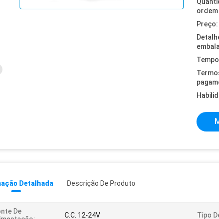
Quanti
ordem 
Preço:
Detalh
embal
Tempo 
Termo
pagam
Habili
M
mação Detalhada
Descrição De Produto
nte De
C.C. 12-24V
Tipo D