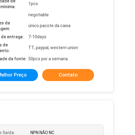
dade de
1pcs
mínima:
negotiable
es da
único pacote da caixa
agem:
de entrega:
7-10days
s de
TT, paypal, western union
ento:
dade da fonte:
50pcs por a semana
elhor Preço
Contato
e Saída:
NPN NÃO NC